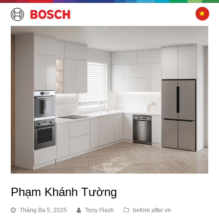
Phạm Khánh Tường
Tháng Ba 5, 2025
Tony Flash
before after vn