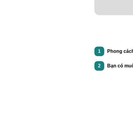
1
Phong cách
2
Bạn có muố