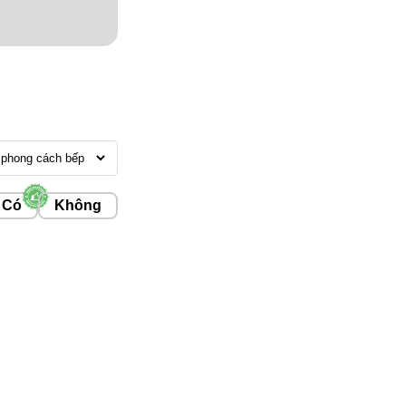
Có
Không